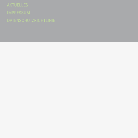
AKTUELLES
Consent Manager
(immer erforderlich)
IMPRESSUM
Dieses PlugIn speichert Ihre Zustimmung, Ablehnung oder individ
Browser ab. Personenbezogene Daten werden hierbei weder verar
DATENSCHUTZRICHTLINIE
Cookie:
Klaro!
Geltungsbereich:
f-i-t.at (1st Party)
Speicherdauer:
30 Tage
Anwendungszwecke
:
Funktionalität