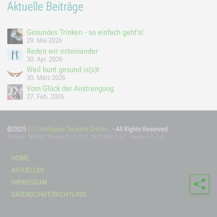
Aktuelle Beiträge
Gesundes Trinken - so einfach geht's!
29. Mai 2026
Reden wir miteinander
30. Apr. 2026
Weil bunt gesund is(s)t
30. März 2026
Vom Glück der Anstrengung
27. Feb. 2026
©2025
FIT Intelligent Trainiert GmbH.
. - All Rights Reserved.
Theme:
WDNS Theme C
v2.0.7.29 Child: F-I-T Theme v1.1.0
HOME
AKTUELLES
Tei
IMPRESSUM
DATENSCHUTZRICHTLINIE