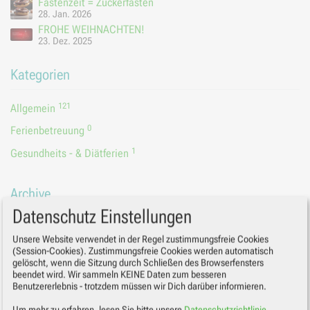
Fastenzeit = Zuckerfasten
28. Jan. 2026
FROHE WEIHNACHTEN!
23. Dez. 2025
Kategorien
121
Allgemein
0
Ferienbetreuung
1
Gesundheits - & Diätferien
Archive
Datenschutz Einstellungen
2026
2025
Unsere Website verwendet in der Regel zustimmungsfreie Cookies
(Session-Cookies). Zustimmungsfreie Cookies werden automatisch
2024
gelöscht, wenn die Sitzung durch Schließen des Browserfensters
2023
beendet wird. Wir sammeln KEINE Daten zum besseren
2022
Benutzererlebnis - trotzdem müssen wir Dich darüber informieren.
2021
2020
Um mehr zu erfahren, lesen Sie bitte unsere
Datenschutzrichtlinie
.