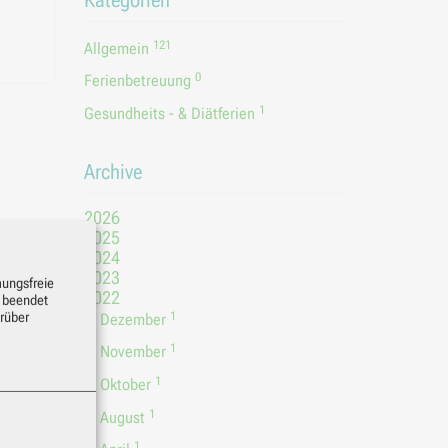
121
Allgemein
0
Ferienbetreuung
1
Gesundheits - & Diätferien
Archive
2026
2025
2024
2023
mungsfreie
2022
s beendet
rüber
1
Dezember
1
November
1
Oktober
1
August
1