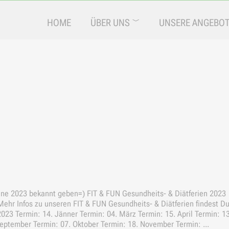
HOME
ÜBER UNS
UNSERE ANGEBO
ine 2023 bekannt geben=) FIT & FUN Gesundheits- & Diätferien 2023
t Mehr Infos zu unseren FIT & FUN Gesundheits- & Diätferien findest D
023 Termin: 14. Jänner Termin: 04. März Termin: 15. April Termin: 13
September Termin: 07. Oktober Termin: 18. November Termin: ...