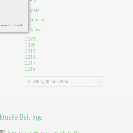
April
1
März
eres Standorts
ap Foundation)
1
Februar
er Tiles
wered by Klaro!
1
Januar
2021
2020
2019
2018
en in einem
2017
er verarbeitet
2016
ktuelle Beiträge
Gesundes Trinken - so einfach geht's!