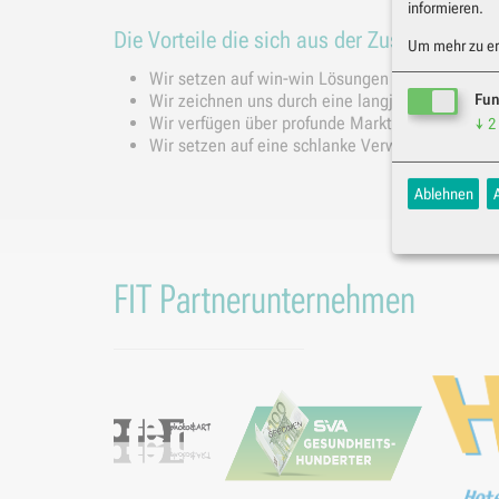
informieren.
Die Vorteile die sich aus der Zusammenarbei
Um mehr zu erf
Wir setzen auf win-win Lösungen mit unseren K
Wir zeichnen uns durch eine langjährige und n
Fun
Wir verfügen über profunde Marktkenntnis und e
↓
2
Wir setzen auf eine schlanke Verwaltungsstruktu
Ablehnen
FIT Partnerunternehmen