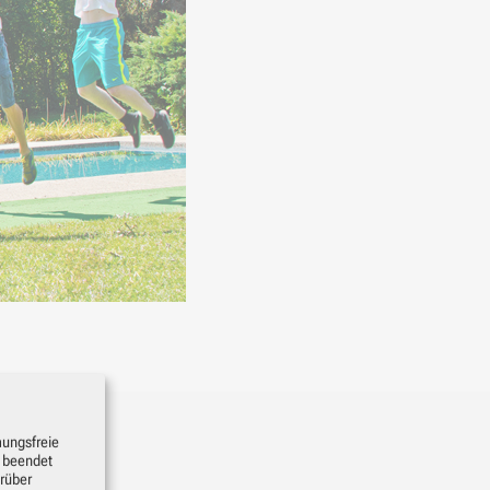
mungsfreie
s beendet
rüber