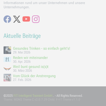
Informationen rund um unser Unternehmen und unsere
Unternehmungen.
Facebook
X
Youtube
Instagram
Aktuelle Beiträge
Gesundes Trinken - so einfach geht's!
29. Mai 2026
Reden wir miteinander
30. Apr. 2026
Weil bunt gesund is(s)t
30. März 2026
Vom Glück der Anstrengung
27. Feb. 2026
©2025
FIT Intelligent Trainiert GmbH.
. - All Rights Reserved.
Theme:
WDNS Theme C
v2.0.7.29 Child: F-I-T Theme v1.1.0