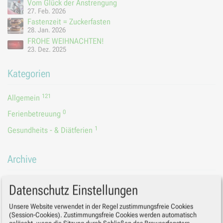
Vom Glück der Anstrengung
27. Feb. 2026
Fastenzeit = Zuckerfasten
28. Jan. 2026
FROHE WEIHNACHTEN!
23. Dez. 2025
Kategorien
121
Allgemein
0
Ferienbetreuung
1
Gesundheits - & Diätferien
Archive
2026
Datenschutz Einstellungen
2025
2024
Unsere Website verwendet in der Regel zustimmungsfreie Cookies
2023
(Session-Cookies). Zustimmungsfreie Cookies werden automatisch
2022