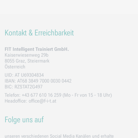
Geltungsbereich:
f-i-t.at (1st Party)
Speicherdauer:
30 Tage
Anwendungszwecke
:
Funktionalität
Kontakt & Erreichbarkeit
FIT Intelligent Trainiert GmbH.
Kaiserwiesenweg 29b
8055 Graz, Steiermark
Österreich
UID: AT U69304834
IBAN: AT68 3849 7000 0030 0442
BIC: RZSTAT2G497
Telefon: +43 677 610 16 259 (Mo - Fr von 15 - 18 Uhr)
Headoffice: office@f-i-t.at
Folge uns auf
unseren verschiedenen Social Media Kanälen und erhalte