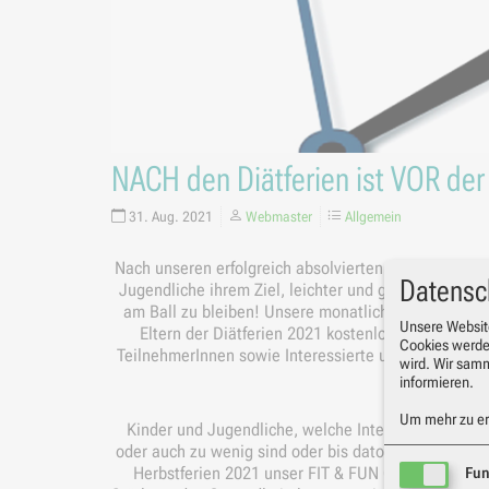
NACH den Diätferien ist VOR de
31. Aug. 2021
Webmaster
Allgemein
Nach unseren erfolgreich absolvierten FIT & FUN Ge
Datensc
Jugendliche ihrem Ziel, leichter und gesünder durc
am Ball zu bleiben! Unsere monatliche statt finden
Unsere Websit
Eltern der Diätferien 2021 kostenlos zur Verfügu
Cookies werde
TeilnehmerInnen sowie Interessierte und Motivierte 
wird. Wir sam
informieren.
Mehr Infor
Um mehr zu erf
Kinder und Jugendliche, welche Interesse an un
oder auch zu wenig sind oder bis dato einfach nicht 
Herbstferien 2021 unser FIT & FUN Gesundheits- &
Fun