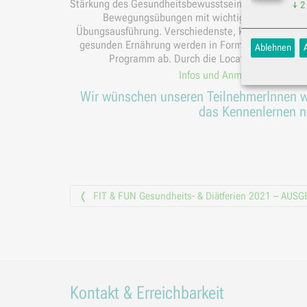
Stärkung des Gesundheitsbewusstseins. Demnach bes
↓
2
Bewegungsübungen mit wichtigen Inputs und Hi
Übungsausführung. Verschiedenste, kreative Gruppen
gesunden Ernährung werden in Form von interaktiv
Ablehnen
Programm ab. Durch die Location mit der H2
Infos und Anmeldung zum FI
Wir wünschen unseren TeilnehmerInnen wei
das Kennenlernen ne
Vorheriger Beitrag
FIT & FUN Gesundheits- & Diätferien 2021 – AUS
Beitrags-
Navigation
Kontakt & Erreichbarkeit