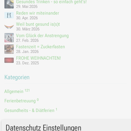
Gesundes Trinken - so einfach geht's!
29. Mai 2026
Reden wir miteinander
30. Apr. 2026
Weil bunt gesund is(s)t
30. März 2026
Vom Glück der Anstrengung
27. Feb. 2026
Fastenzeit = Zuckerfasten
28. Jan. 2026
FROHE WEIHNACHTEN!
23. Dez. 2025
Kategorien
121
Allgemein
0
Ferienbetreuung
1
Gesundheits - & Diätferien
Datenschutz Einstellungen
Archive