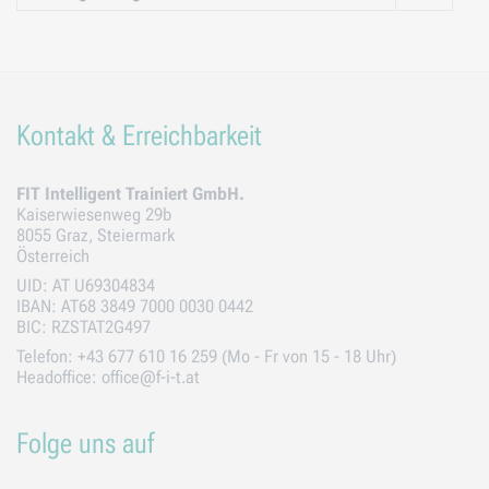
gespeichert.
Cookie:
Klaro!
Geltungsbereich:
f-i-t.at (1st Party)
Speicherdauer:
30 Tage
Anwendungszwecke
:
Funktionalität
Kontakt & Erreichbarkeit
FIT Intelligent Trainiert GmbH.
Kaiserwiesenweg 29b
8055 Graz, Steiermark
Österreich
UID: AT U69304834
IBAN: AT68 3849 7000 0030 0442
BIC: RZSTAT2G497
Telefon: +43 677 610 16 259 (Mo - Fr von 15 - 18 Uhr)
Headoffice: office@f-i-t.at
Folge uns auf