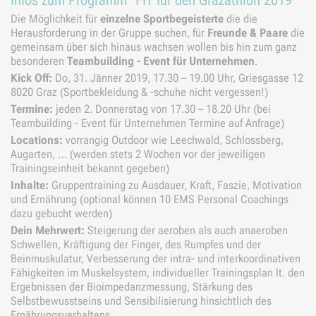
Infos zum Programm "FIT für den Grazathlon 2019"
Die Möglichkeit für
einzelne Sportbegeisterte
die die
Herausforderung in der Gruppe suchen, für
Freunde & Paare
die
gemeinsam über sich hinaus wachsen wollen bis hin zum ganz
besonderen
Teambuilding - Event für Unternehmen
.
Kick Off:
Do, 31. Jänner 2019, 17.30 – 19.00 Uhr, Griesgasse 12
8020 Graz (Sportbekleidung & -schuhe nicht vergessen!)
Termine:
jeden 2. Donnerstag von 17.30 – 18.20 Uhr (bei
Teambuilding - Event für Unternehmen Termine auf Anfrage)
Locations:
vorrangig Outdoor wie Leechwald, Schlossberg,
Augarten, … (werden stets 2 Wochen vor der jeweiligen
Trainingseinheit bekannt gegeben)
Inhalte:
Gruppentraining zu Ausdauer, Kraft, Faszie, Motivation
und Ernährung (optional können 10 EMS Personal Coachings
dazu gebucht werden)
Dein Mehrwert:
Steigerung der aeroben als auch anaeroben
Schwellen, Kräftigung der Finger, des Rumpfes und der
Beinmuskulatur, Verbesserung der intra- und interkoordinativen
Fähigkeiten im Muskelsystem, individueller Trainingsplan lt. den
Ergebnissen der Bioimpedanzmessung, Stärkung des
Selbstbewusstseins und Sensibilisierung hinsichtlich des
Ernährungsverhaltens