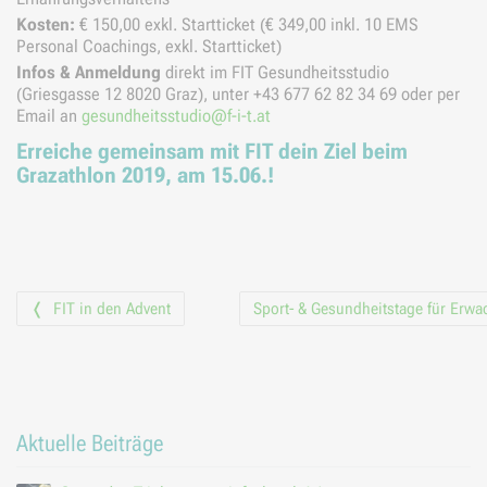
Kosten:
€ 150,00 exkl. Startticket (€ 349,00 inkl. 10 EMS
Personal Coachings, exkl. Startticket)
Infos & Anmeldung
direkt im FIT Gesundheitsstudio
(Griesgasse 12 8020 Graz), unter +43 677 62 82 34 69 oder per
Email an
gesundheitsstudio@f-i-t.at
Erreiche gemeinsam mit FIT dein Ziel beim
Grazathlon 2019, am 15.06.!
Vorheriger Beitrag
FIT in den Advent
Sport- & Gesundheitstage für Erw
Beitrags-
Navigation
Aktuelle Beiträge