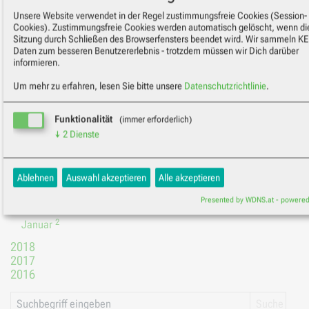
Unsere Website verwendet in der Regel zustimmungsfreie Cookies (Session-
2026
Cookies). Zustimmungsfreie Cookies werden automatisch gelöscht, wenn di
2025
Sitzung durch Schließen des Browserfensters beendet wird. Wir sammeln K
2024
Daten zum besseren Benutzererlebnis - trotzdem müssen wir Dich darüber
informieren.
2023
2022
Um mehr zu erfahren, lesen Sie bitte unsere
Datenschutzrichtlinie
.
2021
2020
2019
Funktionalität
(immer erforderlich)
1
Dezember
↓
2
Dienste
Kartendienst: OpenStreetMap
(immer erforderlich)
1
Juni
Wenn Sie unsere *Kontakt/Impressum* Seite besuchen, wird Ihne
Ablehnen
Auswahl akzeptieren
Alle akzeptieren
1
April
Lageplan unseres Standorts angezeigt. Hierfür setzen wir die of
freien MAPS der OSMF (OpenStreetMap Foundation) als Kartendi
Hierbei wird die IP Adresse Ihres Browsers für die Auslieferung der
2
März
Presented by WDNS.at - powered
gespeichert.
2
Januar
Geltungsbereich:
OSMF Tileserver (2nd Party)
Speicherdauer:
während des Seitenbesuchs
2018
Anwendungszwecke
:
Funktionalität
2017
Consent Manager
(immer erforderlich)
2016
Dieses PlugIn speichert Ihre Zustimmung, Ablehnung oder individ
Einstellungen in einem Cookie und legt es in Ihren Browser ab.
Personenbezogene Daten werden hierbei weder verarbeitet noch