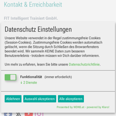
Kontakt & Erreichbarkeit
FIT Intelligent Trainiert GmbH.
Kaiserwiesenweg 29b
Datenschutz Einstellungen
8055 Graz, Steiermark
Österreich
Unsere Website verwendet in der Regel zustimmungsfreie Cookies
UID: AT U69304834
(Session-Cookies). Zustimmungsfreie Cookies werden automatisch
IBAN: AT68 3849 7000 0030 0442
gelöscht, wenn die Sitzung durch Schließen des Browserfensters
BIC: RZSTAT2G497
beendet wird. Wir sammeln KEINE Daten zum besseren
Benutzererlebnis - trotzdem müssen wir Dich darüber informieren.
Telefon: +43 677 610 16 259 (Mo - Fr von 15 - 18 Uhr)
Headoffice: office@f-i-t.at
Um mehr zu erfahren, lesen Sie bitte unsere
Datenschutzrichtlinie
.
Folge uns auf
Funktionalität
(immer erforderlich)
↓
2
Dienste
Kartendienst: OpenStreetMap
(immer erforderlich)
unseren verschiedenen Social Media Kanälen und erhalte
Wenn Sie unsere *Kontakt/Impressum* Seite besuchen, wird
Informationen rund um unser Unternehmen und unsere
Ablehnen
Auswahl akzeptieren
Alle akzeptieren
Ihnen ein Lageplan unseres Standorts angezeigt. Hierfür
Unternehmungen.
setzen wir die offenen und freien MAPS der OSMF
(OpenStreetMap Foundation) als Kartendienst ein. Hierbei
Presented by WDNS.at - powered by Klaro!
wird die IP Adresse Ihres Browsers für die Auslieferung der
Facebook
X
Youtube
Instagram
Tiles gespeichert.