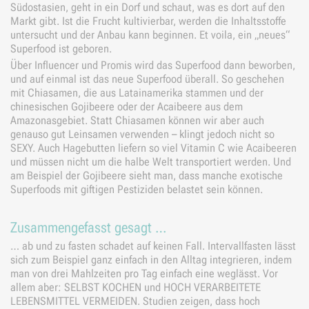
Südostasien, geht in ein Dorf und schaut, was es dort auf den
Markt gibt. Ist die Frucht kultivierbar, werden die Inhaltsstoffe
untersucht und der Anbau kann beginnen. Et voila, ein „neues“
Superfood ist geboren.
Über Influencer und Promis wird das Superfood dann beworben,
und auf einmal ist das neue Superfood überall. So geschehen
mit Chiasamen, die aus Latainamerika stammen und der
chinesischen Gojibeere oder der Acaibeere aus dem
Amazonasgebiet. Statt Chiasamen können wir aber auch
genauso gut Leinsamen verwenden – klingt jedoch nicht so
SEXY. Auch Hagebutten liefern so viel Vitamin C wie Acaibeeren
und müssen nicht um die halbe Welt transportiert werden. Und
am Beispiel der Gojibeere sieht man, dass manche exotische
Superfoods mit giftigen Pestiziden belastet sein können.
Zusammengefasst gesagt …
… ab und zu fasten schadet auf keinen Fall. Intervallfasten lässt
sich zum Beispiel ganz einfach in den Alltag integrieren, indem
man von drei Mahlzeiten pro Tag einfach eine weglässt. Vor
allem aber: SELBST KOCHEN und HOCH VERARBEITETE
LEBENSMITTEL VERMEIDEN. Studien zeigen, dass hoch