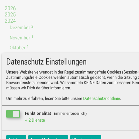
2026
2025
2024
2
Dezember
1
November
1
Oktober
2
September
Datenschutz Einstellungen
1
August
Unsere Website verwendet in der Regel zustimmungsfreie Cookies (Session-
Zustimmungsfreie Cookies werden automatisch gelöscht, wenn die Sitzung 
2
Juli
Browserfensters beendet wird. Wir sammeln KEINE Daten zum besseren Benu
1
Juni
müssen wir Dich darüber informieren.
1
Mai
Um mehr zu erfahren, lesen Sie bitte unsere
Datenschutzrichtlinie
.
1
April
Funktionalität
(immer erforderlich)
3
Februar
↓
2
Dienste
3
Kartendienst: OpenStreetMap
Januar
(immer erforderlich)
Wenn Sie unsere *Kontakt/Impressum* Seite besuchen, wird Ihne
2023