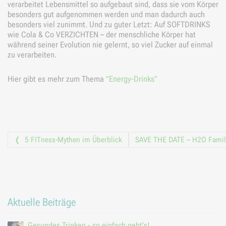
verarbeitet Lebensmittel so aufgebaut sind, dass sie vom Körper
besonders gut aufgenommen werden und man dadurch auch
besonders viel zunimmt. Und zu guter Letzt: Auf SOFTDRINKS
wie Cola & Co VERZICHTEN – der menschliche Körper hat
während seiner Evolution nie gelernt, so viel Zucker auf einmal
zu verarbeiten.
Hier gibt es mehr zum Thema
"Energy-Drinks"
Vorheriger Beitrag
5 FITness-Mythen im Überblick
SAVE THE DATE – H2O Famili
Beitrags-
Navigation
Aktuelle Beiträge
Gesundes Trinken - so einfach geht's!